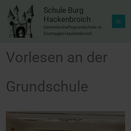
Inhalt
Zum
springen
Schule Burg
Inhalt
Hackenbroich
springen
Gemeinschaftsgrundschule in
Dormagen-Hackenbroich
Vorlesen an der
Grundschule