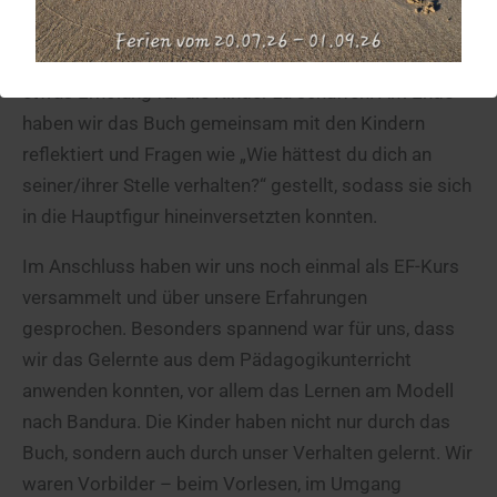
Bewegungspause, in der wir versucht haben, z.B.
durch Stopptanz oder einen Museumsrundgang
etwas Erholung für die Kinder zu schaffen. Am Ende
haben wir das Buch gemeinsam mit den Kindern
reflektiert und Fragen wie „Wie hättest du dich an
seiner/ihrer Stelle verhalten?“ gestellt, sodass sie sich
in die Hauptfigur hineinversetzten konnten.
Im Anschluss haben wir uns noch einmal als EF-Kurs
versammelt und über unsere Erfahrungen
gesprochen. Besonders spannend war für uns, dass
wir das Gelernte aus dem Pädagogikunterricht
anwenden konnten, vor allem das Lernen am Modell
nach Bandura. Die Kinder haben nicht nur durch das
Buch, sondern auch durch unser Verhalten gelernt. Wir
waren Vorbilder – beim Vorlesen, im Umgang