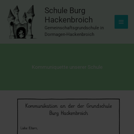
Inhalt
Zum
springen
Schule Burg
Inhalt
Hackenbroich
springen
Gemeinschaftsgrundschule in
Dormagen-Hackenbroich
Kommuniquette unserer Schule