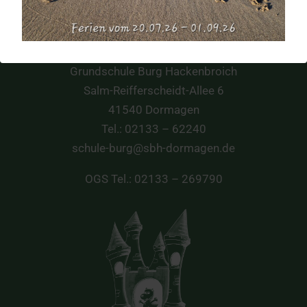
Schule Burg Hackenbroich
Grundschule Burg Hackenbroich
Salm-Reifferscheidt-Allee 6
41540 Dormagen
Tel.: 02133 – 62240
schule-burg@sbh-dormagen.de
OGS Tel.: 02133 – 269790