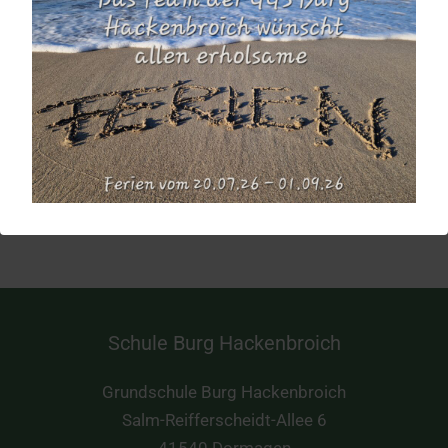
6. Februar
Zeit:
8:00 - 10:45
Veranstaltungskategorie:
Schule
Schulgottesdienst
Weiberfastnacht und Karneval
Schule Burg Hackenbroich
Grundschule Burg Hackenbroich
Salm-Reifferscheidt-Allee 6
41540 Dormagen